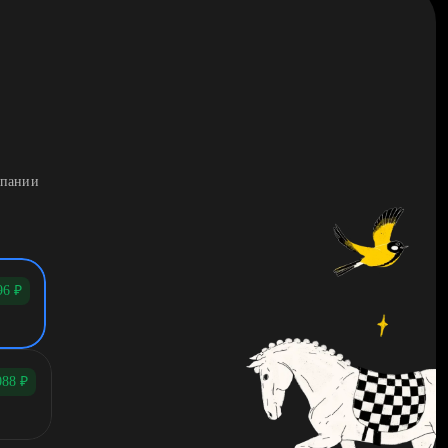
мпании
96
₽
088
₽