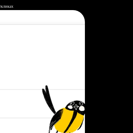
ткликах