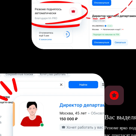
Вас выделя
Резюме ярко под
вас пригласят р