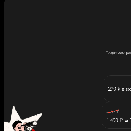
Поднимем рез
279
₽
в н
3 587
₽
1 499
₽
за 