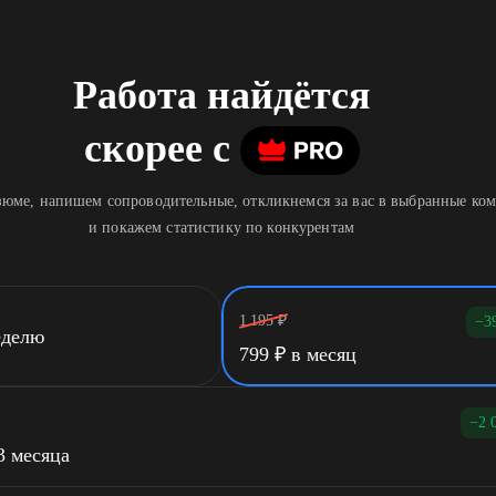
Работа найдётся
скорее
c
юме, напишем сопроводительные, откликнемся за вас в выбранные ко
и покажем статистику по конкурентам
1 195
₽
−3
еделю
799
₽
в месяц
−2 
3 месяца