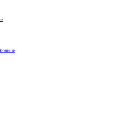
ре
 больше