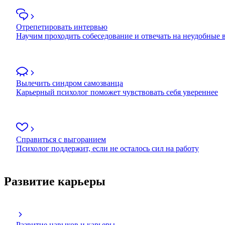
Отрепетировать интервью
Научим проходить собеседование и отвечать на неудобные
Вылечить синдром самозванца
Карьерный психолог поможет чувствовать себя увереннее
Справиться с выгоранием
Психолог поддержит, если не осталось сил на работу
Развитие карьеры
Развитие навыков и карьеры