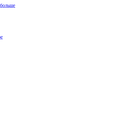
 больше
ре