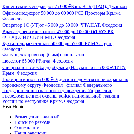
Клиентский менеджер
от
75 000
₽
Банк ВТБ (ПАО), Джанкой
Офис-менеджер
от
50 000
до
60 000
₽
СЗ Просторы Крыма,
Феодосия
Оператор 1С (УТ)
от
45 000
до
50 000
₽
ГРАНАТ, Феодосия
Врач акушер-гинеколог
от
45 000
до
100 000
₽
ГБУЗ РК
ФЕОДОСИЙСКИЙ МЦ, Феодосия
Бухгалтер-расчетчик
от
60 000
до
65 000
₽
ИМА-Групп,
Феодосия
Фармацевт/провизор (Симферопольское
шоссе)
от
65 000
₽
Ригла, Феодосия
Специалист в ломбард (обучаем) Назукина
от
55 000
₽
ЛИГА
Крым, Феодосия
Полицейский
от
55 000
₽
Отдел вневедомственной охраны по
городскому округу Феодосия - филиал Федерального
государственного казенного учреждения Управление
вневедомственной охраны войск национальной гвардии
России по Республике Крым, Феодосия
HeadHunter
Размещение вакансий
Поиск по резюме
О компании
Наши вакансии