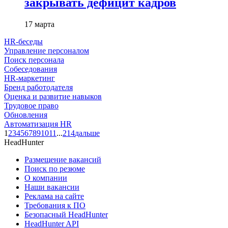
закрывать дефицит кадров
17 марта
HR-беседы
Управление персоналом
Поиск персонала
Собеседования
HR-маркетинг
Бренд работодателя
Оценка и развитие навыков
Трудовое право
Обновления
Автоматизация HR
1
2
3
4
5
6
7
8
9
10
11
...
214
дальше
HeadHunter
Размещение вакансий
Поиск по резюме
О компании
Наши вакансии
Реклама на сайте
Требования к ПО
Безопасный HeadHunter
HeadHunter API