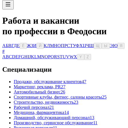
Работа и вакансии
по профессии в Феодосии
А
Б
В
Г
Д
Е
Ж
З
И
К
Л
М
Н
О
П
Р
С
Т
У
Ф
Х
Ц
Ч
Ш
Э
Ю
Ё
Й
Щ
Ы
Я
#
A
B
C
D
E
F
G
H
I
J
K
L
M
N
O
P
Q
R
S
T
U
V
W
X
Y
Z
Специализации
Продажи, обслуживание клиентов
47
Маркетинг, реклама, PR
27
Автомобильный бизнес
26
Спортивные клубы, фитнес, салоны красоты
25
Строительство, недвижимость
23
Рабочий персонал
21
Медицина, фармацевтика
14
Домашний, обслуживающий персонал
13
Производство, сервисное обслуживание
11
Розничная торговля
11