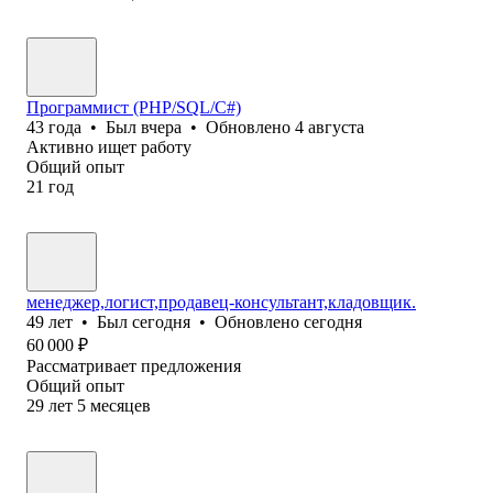
Программист (PHP/SQL/C#)
43
года
•
Был
вчера
•
Обновлено
4 августа
Активно ищет работу
Общий опыт
21
год
менеджер,логист,продавец-консультант,кладовщик.
49
лет
•
Был
сегодня
•
Обновлено
сегодня
60 000
₽
Рассматривает предложения
Общий опыт
29
лет
5
месяцев