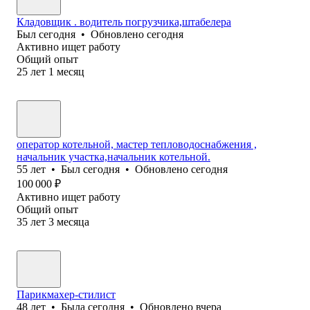
Кладовщик . водитель погрузчика,штабелера
Был
сегодня
•
Обновлено
сегодня
Активно ищет работу
Общий опыт
25
лет
1
месяц
оператор котельной, мастер тепловодоснабжения ,
начальник участка,начальник котельной.
55
лет
•
Был
сегодня
•
Обновлено
сегодня
100 000
₽
Активно ищет работу
Общий опыт
35
лет
3
месяца
Парикмахер-стилист
48
лет
•
Была
сегодня
•
Обновлено
вчера