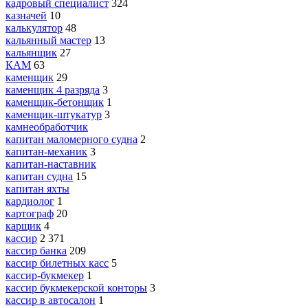
кадровый специалист
324
казначей
10
калькулятор
48
кальянный мастер
13
кальянщик
27
КАМ
63
каменщик
29
каменщик 4 разряда
3
каменщик-бетонщик
1
каменщик-штукатур
3
камнеобработчик
капитан маломерного судна
2
капитан-механик
3
капитан-наставник
капитан судна
15
капитан яхты
кардиолог
1
картограф
20
карщик
4
кассир
2 371
кассир банка
209
кассир билетных касс
5
кассир-букмекер
1
кассир букмекерской конторы
3
кассир в автосалон
1