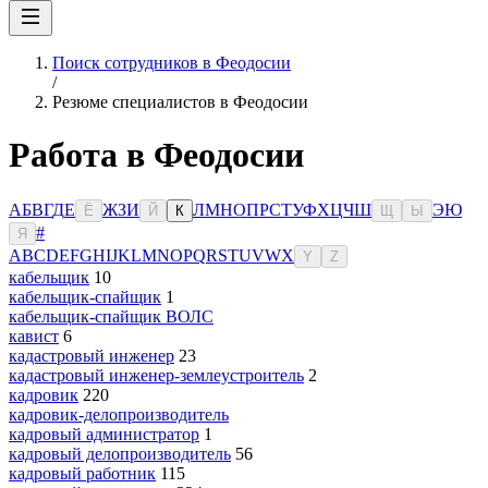
Поиск сотрудников в Феодосии
/
Резюме специалистов в Феодосии
Работа в Феодосии
А
Б
В
Г
Д
Е
Ж
З
И
Л
М
Н
О
П
Р
С
Т
У
Ф
Х
Ц
Ч
Ш
Э
Ю
Ё
Й
К
Щ
Ы
#
Я
A
B
C
D
E
F
G
H
I
J
K
L
M
N
O
P
Q
R
S
T
U
V
W
X
Y
Z
кабельщик
10
кабельщик-спайщик
1
кабельщик-спайщик ВОЛС
кавист
6
кадастровый инженер
23
кадастровый инженер-землеустроитель
2
кадровик
220
кадровик-делопроизводитель
кадровый администратор
1
кадровый делопроизводитель
56
кадровый работник
115