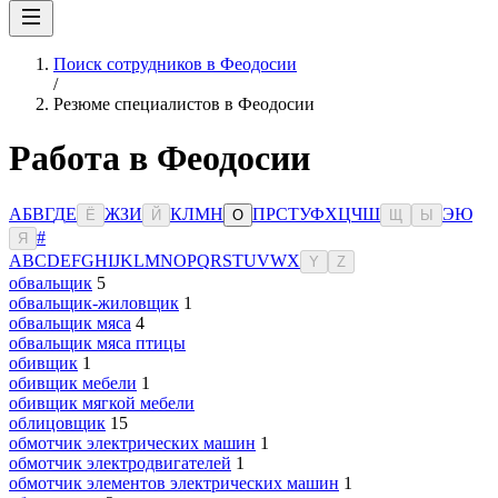
Поиск сотрудников в Феодосии
/
Резюме специалистов в Феодосии
Работа в Феодосии
А
Б
В
Г
Д
Е
Ж
З
И
К
Л
М
Н
П
Р
С
Т
У
Ф
Х
Ц
Ч
Ш
Э
Ю
Ё
Й
О
Щ
Ы
#
Я
A
B
C
D
E
F
G
H
I
J
K
L
M
N
O
P
Q
R
S
T
U
V
W
X
Y
Z
обвальщик
5
обвальщик-жиловщик
1
обвальщик мяса
4
обвальщик мяса птицы
обивщик
1
обивщик мебели
1
обивщик мягкой мебели
облицовщик
15
обмотчик электрических машин
1
обмотчик электродвигателей
1
обмотчик элементов электрических машин
1