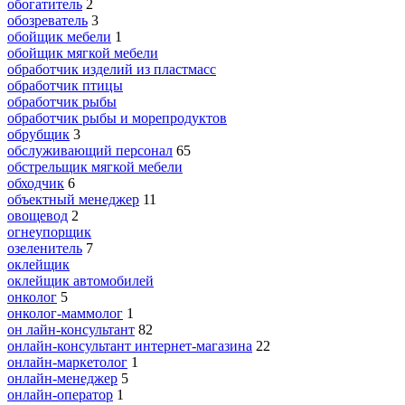
обогатитель
2
обозреватель
3
обойщик мебели
1
обойщик мягкой мебели
обработчик изделий из пластмасс
обработчик птицы
обработчик рыбы
обработчик рыбы и морепродуктов
обрубщик
3
обслуживающий персонал
65
обстрельщик мягкой мебели
обходчик
6
объектный менеджер
11
овощевод
2
огнеупорщик
озеленитель
7
оклейщик
оклейщик автомобилей
онколог
5
онколог-маммолог
1
он лайн-консультант
82
онлайн-консультант интернет-магазина
22
онлайн-маркетолог
1
онлайн-менеджер
5
онлайн-оператор
1