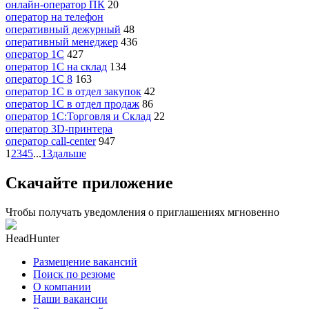
онлайн-оператор ПК
20
опeрaтoр нa тeлeфoн
оперативный дежурный
48
оперативный менеджер
436
оператор 1C
427
оператор 1C на склад
134
оператор 1С 8
163
оператор 1С в отдел закупок
42
оператор 1С в отдел продаж
86
оператор 1С:Торговля и Склад
22
оператор 3D-принтера
оператор call-center
947
1
2
3
4
5
...
13
дальше
Скачайте приложение
Чтобы получать уведомления о приглашениях мгновенно
HeadHunter
Размещение вакансий
Поиск по резюме
О компании
Наши вакансии