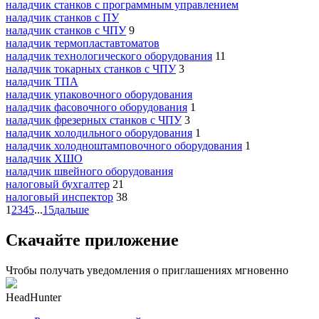
наладчик станков с программным управлением
наладчик станков с ПУ
наладчик станков с ЧПУ
9
наладчик термопластавтоматов
наладчик технологического оборудования
11
наладчик токарных станков с ЧПУ
3
наладчик ТПА
наладчик упаковочного оборудования
наладчик фасовочного оборудования
1
наладчик фрезерных станков с ЧПУ
3
наладчик холодильного оборудования
1
наладчик холодноштамповочного оборудования
1
наладчик ХШО
наладчик швейного оборудования
налоговый бухгалтер
21
налоговый инспектор
38
1
2
3
4
5
...
15
дальше
Скачайте приложение
Чтобы получать уведомления о приглашениях мгновенно
HeadHunter