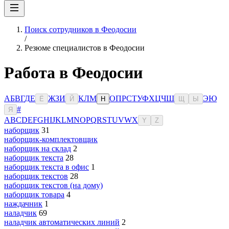
Поиск сотрудников в Феодосии
/
Резюме специалистов в Феодосии
Работа в Феодосии
А
Б
В
Г
Д
Е
Ж
З
И
К
Л
М
О
П
Р
С
Т
У
Ф
Х
Ц
Ч
Ш
Э
Ю
Ё
Й
Н
Щ
Ы
#
Я
A
B
C
D
E
F
G
H
I
J
K
L
M
N
O
P
Q
R
S
T
U
V
W
X
Y
Z
наборщик
31
наборщик-комплектовщик
наборщик на склад
2
наборщик текста
28
наборщик текста в офис
1
наборщик текстов
28
наборщик текстов (на дому)
наборщик товара
4
наждачник
1
наладчик
69
наладчик автоматических линий
2