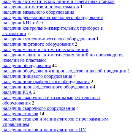
наладчик автоматических линий и агрегатных станков
наладчик автоматов и полуавтоматов
1
наладчик вязального оборудования
наладчик деревообрабатывающего оборудования
наладчик КИПиА
9
наладчик контрольно-измерительных приборов и
автоматики
7
наладчик кузнечно-прессового оборудования
1
наладчик лифтового оборудования
2
наладчик машин и автоматических линий
наладчик машин и автоматических линий по производству
изделий из пластмасс
наладчик оборудования
44
наладчик оборудования в производстве пищевой продукции
1
наладчик пищевого оборудования
4
наладчик полиграфического оборудования
2
наладчик производственного оборудования
4
наладчик РЭА
2
наладчик сварочного и газоплазморезательного
оборудования
2
наладчик сварочного оборудования
4
наладчик станков
14
наладчик станков и манипуляторов с программным
управлением
наладчик станков и манипуляторов с ПУ