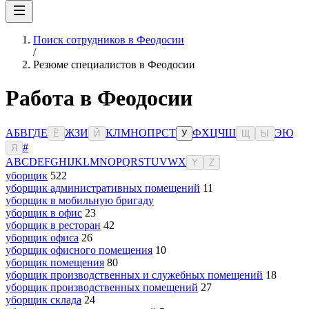
Поиск сотрудников в Феодосии
/
Резюме специалистов в Феодосии
Работа в Феодосии
А
Б
В
Г
Д
Е
Ж
З
И
К
Л
М
Н
О
П
Р
С
Т
Ф
Х
Ц
Ч
Ш
Э
Ю
Ё
Й
У
Щ
Ы
#
Я
A
B
C
D
E
F
G
H
I
J
K
L
M
N
O
P
Q
R
S
T
U
V
W
X
Y
Z
уборщик
522
уборщик административных помещений
11
уборщик в мобильную бригаду
уборщик в офис
23
уборщик в ресторан
42
уборщик офиса
26
уборщик офисного помещения
10
уборщик помещения
80
уборщик производственных и служебных помещений
18
уборщик производственных помещений
27
уборщик склада
24