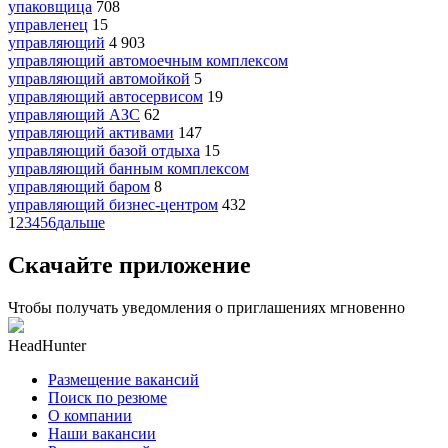
упаковщица
708
управленец
15
управляющий
4 903
управляющий автомоечным комплексом
управляющий автомойкой
5
управляющий автосервисом
19
управляющий АЗС
62
управляющий активами
147
управляющий базой отдыха
15
управляющий банным комплексом
управляющий баром
8
управляющий бизнес-центром
432
1
2
3
4
5
6
дальше
Скачайте приложение
Чтобы получать уведомления о приглашениях мгновенно
HeadHunter
Размещение вакансий
Поиск по резюме
О компании
Наши вакансии