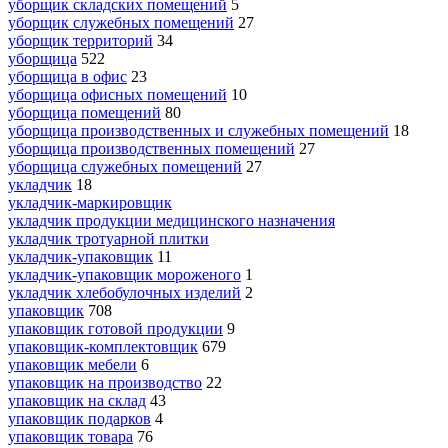
уборщик складских помещений
5
уборщик служебных помещений
27
уборщик территорий
34
уборщица
522
уборщица в офис
23
уборщица офисных помещений
10
уборщица помещений
80
уборщица производственных и служебных помещений
18
уборщица производственных помещений
27
уборщица служебных помещений
27
укладчик
18
укладчик-маркировщик
укладчик продукции медицинского назначения
укладчик тротуарной плитки
укладчик-упаковщик
11
укладчик-упаковщик мороженого
1
укладчик хлебобулочных изделий
2
упаковщик
708
упаковщик готовой продукции
9
упаковщик-комплектовщик
679
упаковщик мебели
6
упаковщик на производство
22
упаковщик на склад
43
упаковщик подарков
4
упаковщик товара
76